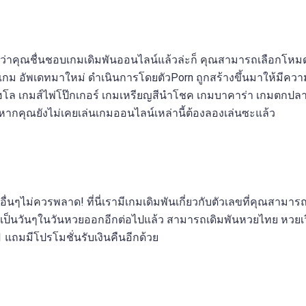
่าคุณชื่นชอบเกมเดิมพันออนไลน์แล้วล่ะก็ คุณสามารถเลือกโหมดนี
เกม อัพเดทมาใหม่ ดำเนินการโดยตัวPorn ถูกสร้างขึ้นมาให้มีคว
ไฮโล เกมส์ไพ่โป๊กเกอร์ เกมเหรียญสีนำโชค เกมบาคาร่า เกมตกปลา
ากคุณยังไม่เคยเล่นเกมออนไลน์เหล่านี้ต้องลองเล่นซะแล้ว
นๆไม่ควรพลาด! ที่นี่เรามีเกมเดิมพันเกี่ยวกับตัวเลขที่คุณสามารถ
อเป็นวันๆในวันหวยออกอีกต่อไปแล้ว สามารถเดิมพันหวยไทย หวย
1 แถมมีโปรโมชั่นรับเงินคืนอีกด้วย