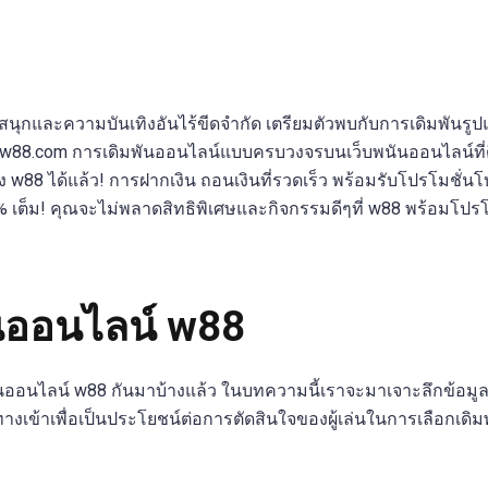
มสนุกและความบันเทิงอันไร้ขีดจำกัด เตรียมตัวพบกับการเดิมพันรู
88.com การเดิมพันออนไลน์แบบครบวงจรบนเว็บพนันออนไลน์ที่ดี
w88 ได้แล้ว! การฝากเงิน ถอนเงินที่รวดเร็ว พร้อมรับโปรโมชั่นโ
0% เต็ม! คุณจะไม่พลาดสิทธิพิเศษและกิจกรรมดีๆที่ w88 พร้อมโปรโ
โนออนไลน์ w88
ออนไลน์ w88 กันมาบ้างแล้ว ในบทความนี้เราจะมาเจาะลึกข้อมูลเ
ทางเข้าเพื่อเป็นประโยชน์ต่อการตัดสินใจของผู้เล่นในการเลือกเดิ