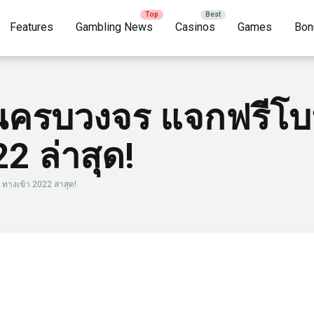
Features
Gambling News
Casinos
Games
Bon
นครบวงจร แจกฟรีโบน
2 ล่าสุด!
างเข้า 2022 ล่าสุด!