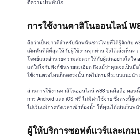
ตีความประทับใจ
การใช้งานคาสิโนออนไลน์ W8
ถือว่าเป็นข่าวดีสำหรับนักพนันชาวไทยที่ได้รู้จักกับ
เดิมพันที่ดีที่สุดให้กับผู้ใช้งานทุกท่าน จึงได้เล็ง
โจทย์และอำนวยความสะดวกให้กับผู้เล่นอย่างใส่ใจ อย
แต่ใส่ใจกับฟังก์ชันรายละเอียด ถึงแม้ว่าคุณจะเป็นมื
ใช้งานตรงไหนก็กดตรงนั้น กดไปตามที่ระบบแนะนำ ก
ส่วนการใช้งานคาสิโนออนไลน์ w88 บนมือถือ ตอนนี้
การ Android และ iOS ฟรี ไม่มีค่าใช้จ่าย ซึ่งตรงนี้
ไม่เว้นแม้กระทั่งเวลาเข้าห้องน้ำ ให้คุณได้เล่นเว็บ
ผู้ให้บริการซอฟต์แวร์และเก