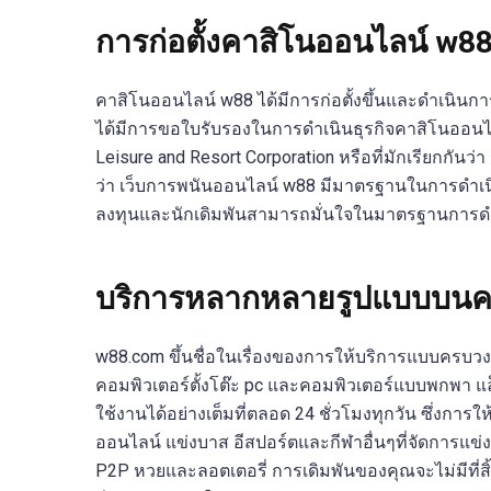
การก่อตั้งคาสิโนออนไลน์ w8
คาสิโนออนไลน์ w88 ได้มีการก่อตั้งขึ้นและดำเนินการ
ได้มีการขอใบรับรองในการดำเนินธุรกิจคาสิโนออนไลน
Leisure and Resort Corporation หรือที่มักเรียกกันว่
ว่า เว็บการพนันออนไลน์ w88 มีมาตรฐานในการดำเนิ
ลงทุนและนักเดิมพันสามารถมั่นใจในมาตรฐานการดำเ
บริการหลากหลายรูปแบบบนค
w88.com ขึ้นชื่อในเรื่องของการให้บริการแบบครบวงจร 
คอมพิวเตอร์ตั้งโต๊ะ pc และคอมพิวเตอร์แบบพกพา แล
ใช้งานได้อย่างเต็มที่ตลอด 24 ชั่วโมงทุกวัน ซึ่งก
ออนไลน์ แข่งบาส อีสปอร์ตและกีฬาอื่นๆที่จัดการแข่ง
P2P หวยและลอตเตอรี่ การเดิมพันของคุณจะไม่มีที่สิ