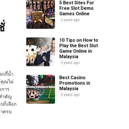
5 Best Sites For
Free Slot Demo
Games Online
2 years ago
่
10 Tips on How to
Play the Best Slot
Game Online in
Malaysia
3 years ago
กกี้น้ำ
Best Casino
้คุณไม่
Promotions in
Malaysia
รมการ
3 years ago
์สำคัญ
ปก็เลือก
ว่าครบ