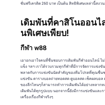
ชั่นฟรีเครดิต 260 บาท เป็นต้น สิทธิพิเศษเหล่านี้ส
เดิมพันที่คาสิโนออนไ
นพิเศษเพียบ!
กีฬา w88
เอาอกเอาใจคนที่ชื่นชอบการเดิมพันกีฬาออนไลน์ ไม่ว
แข็ง ฯลฯ เราได้รวบรวมทุกกีฬาที่มีการจัดการแข่งขั
พลาดกับการแข่งขันนัดสำคัญของทีมโปรดที่คุณชื่
แข่งขัน ตารางบอลถ่ายทอดสด ดูบอลสด เช็คผลบอล ผล
ของลีกไหนๆก็สามารถทำการเดิมพันได้อย่างหลากหล
เดิมพันได้ทุกรูปแบบ นอกจากนี้ยังมีการแข่งขันและ
เครื่องเรื่องกีฬาจริงๆ