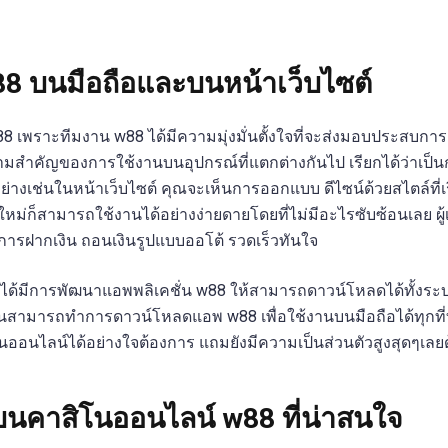
8 บนมือถือและบนหน้าเว็บไซต์
 w88 เพราะทีมงาน w88 ได้มีความมุ่งมั่นตั้งใจที่จะส่งมอบประสบกา
เห็นความสำคัญของการใช้งานบนอุปกรณ์ที่แตกต่างกันไป เรียกได้ว่าเป
่างเช่นในหน้าเว็บไซต์ คุณจะเห็นการออกแบบ ดีไซน์ด้วยสไตล์ที่เ
อใหม่ก็สามารถใช้งานได้อย่างง่ายดายโดยที่ไม่มีอะไรซับซ้อนเลย ผู
ารฝากเงิน ถอนเงินรูปแบบออโต้ รวดเร็วทันใจ
ได้มีการพัฒนาแอพพลิเคชั่น w88 ให้สามารถดาวน์โหลดได้ทั้งระบ
ผู้เล่นสามารถทำการดาวน์โหลดแอพ w88 เพื่อใช้งานบนมือถือได้ทุกที
พนันออนไลน์ได้อย่างใจต้องการ แถมยังมีความเป็นส่วนตัวสูงสุดๆเลย
มบนคาสิโนออนไลน์ w88 ที่น่าสนใจ